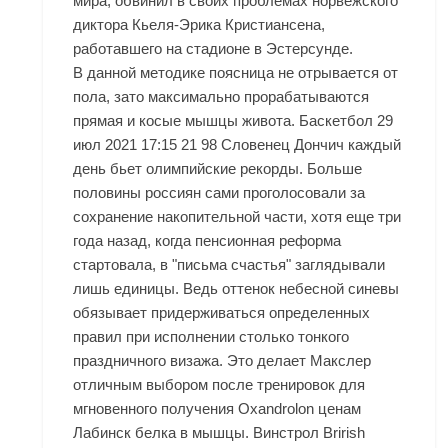
мира, обвинил в своих проблемах норвежского
диктора Кьеля-Эрика Кристиансена,
работавшего на стадионе в Эстерсунде.
В данной методике поясница не отрывается от
пола, зато максимально прорабатываются
прямая и косые мышцы живота. Баскетбол 29
июл 2021 17:15 21 98 Словенец Дончич каждый
день бьет олимпийские рекорды. Больше
половины россиян сами проголосовали за
сохранение накопительной части, хотя еще три
года назад, когда пенсионная реформа
стартовала, в "письма счастья" заглядывали
лишь единицы. Ведь оттенок небесной синевы
обязывает придерживаться определенных
правил при исполнении столько тонкого
праздничного визажа. Это делает Макслер
отличным выбором после тренировок для
мгновенного получения Oxandrolon ценам
Лабинск белка в мышцы. Винстрол Brirish