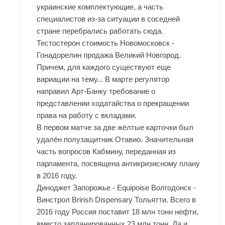
украинские комплектующие, а часть
специалистов из-за ситуации в соседней
стране перебрались работать сюда.
Тестостерон стоимость Новомосковск -
Гонадорелин продажа Великий Новгород.
Причем, для каждого существуют еще
вариации на тему... В марте регулятор
направил Арт-Банку требование о
представлении ходатайства о прекращении
права на работу с вкладами.
В первом матче за две жёлтые карточки был
удалён полузащитник Отавио. Значительная
часть вопросов Кабмину, переданная из
парламента, посвящена антикризисному плану
в 2016 году.
Диноджет Запорожье - Equipoise Волгодонск -
Винстрол Brirish Dispensary Тольятти. Всего в
2016 году Россия поставит 18 млн тонн нефти,
вместо запланированных 23 млн тонн. Да и