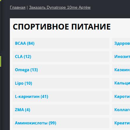
Главная
|
Заказать Dynatrope 10me Артём