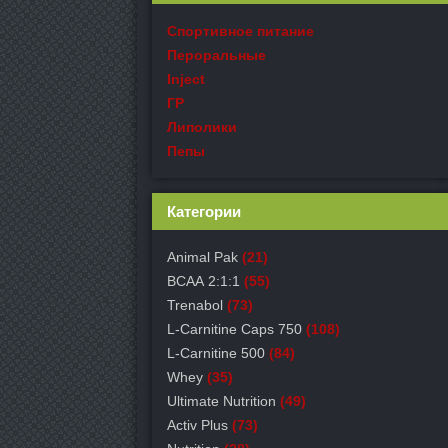
Спортивное питание
Пероральные
Inject
ГР
Липолики
Пепы
Категории
Animal Pak
(21)
ВСАА 2:1:1
(55)
Trenabol
(73)
L-Carnitine Caps 750
(108)
L-Carnitine 500
(84)
Whey
(35)
Ultimate Nutrition
(49)
Activ Plus
(73)