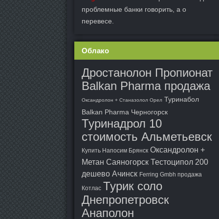
проблемные банки говорить, а о
перевесе.
Облако
Дростанолон Пропионат
Balkan Pharma продажа
Туринабол
Оксандролон + Станазолол Орел
Balkan Pharma Черногорск
Туринадрол 10
стоимость Альметьевск
Оксандролон +
Купить Напосим Брянск
Метан Саяногорск
Тестоципол 200
дешево Ачинск
Ferring Gmbh продажа
Турик соло
Котлас
Днепропетровск
Анаполон