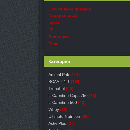
Спортивное питание
Пероральные
Inject
ГР
Липолики
Пепы
Категории
Animal Pak
(114)
ВСАА 2:1:1
(139)
Trenabol
(40)
L-Carnitine Caps 750
(78)
L-Carnitine 500
(43)
Whey
(33)
Ultimate Nutrition
(38)
Activ Plus
(27)