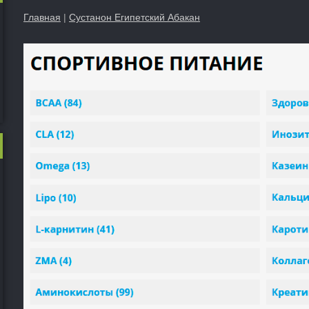
Главная
|
Сустанон Египетский Абакан