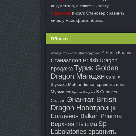
документов, а также выплату.
Ефремов
писал: Становер сравнить
лишь у Райффайзенбанка.
Облако
Z-Force Кадом
Vermoje стоимость Долгопрудный
Станазолол British Dragon
Турик Golden
продажа
Dragon Магадан
Carni X
Шумиха
Methandienon сравнить цены
Мурманск
B Complex
Пропик Кодинск
Энантат British
Сельцо
Dragon Новотроицк
Болденон Balkan Pharma
Sp
Верхняя Пышма
Labolatories сравнить