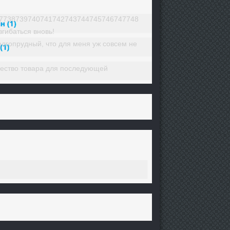
7738739740741742743744745746747748
згибаться вновь!
Долгопрудный, что для меня уж совсем не
ичество товара для последующей