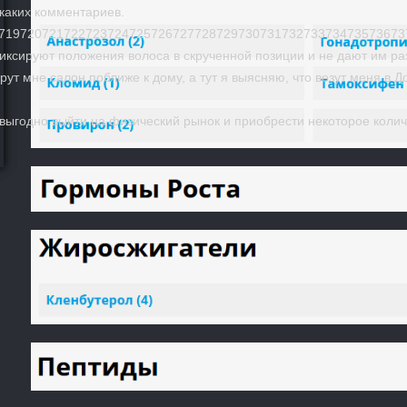
никаких комментариев.
71972072172272372472572672772872973073173273373473573673
фиксируют положения волоса в скрученной позиции и не дают им ра
ут мне салон поближе к дому, а тут я выясняю, что везут меня в 
я выгодно выйти на физический рынок и приобрести некоторое кол