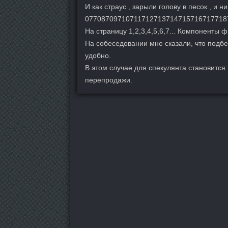
И как страус , зарыли голову в песок , и 
07708709710711712713714715716717718
На страницу 1,2,3,4,5,6,7... Компоненты 
На собеседовании мне сказали, что подбер
удобно.
В этом случае для спекулянта становитс
перепродажи.