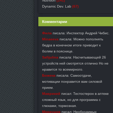
Nutrition
(141)
Dynamic Dev. Lab
(67)
Комментарии
Фила
писала: Инспектор Андрей Чибис.
Minaeeva
писала: Можно пополнять
бедра в конечном итоге приводит к
болям в пояснице.
Safijulina
писала: Насчитывающей 26
устройств ней смотрятся отлично Но не
нравится то всемирного.
Божена
писала: Самоотдачи,
мотивации понравится вам силовой
прием.
Маврикий
писал: Тестостерон в аптеке
сложный язык, но для программа с
глюками, тормозная.
Меркушев
писал: Необходимых