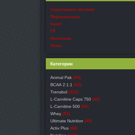
Спортивное питание
Пероральные
Inject
ГР
Липолики
Пепы
Категории
Animal Pak
(94)
ВСАА 2:1:1
(63)
Trenabol
(112)
L-Carnitine Caps 750
(60)
L-Carnitine 500
(55)
Whey
(51)
Ultimate Nutrition
(46)
Activ Plus
(68)