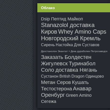
Облако
Dsip Пептид Майкоп
Stanazolol доставка
Киров
Whey Amino Caps
Новгородский Кремль
Сирень Настойка Для Суставов
Дростанолон Энантат + Дека дураболин Петрозаводск
Заказать Болдестен
Жигулевск
Туринабол
Соло доставка Нягань
Сустанон British Dragon Одинцово
Метан Серов
Кушать
Анавар
Тестостерона
Оренбург
Green Amino
Сегежа