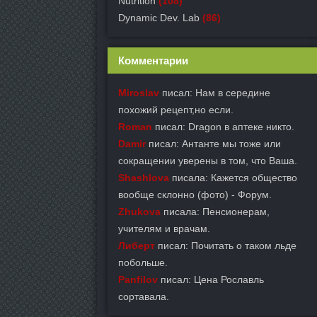
Nutrition
(108)
Dynamic Dev. Lab
(86)
Комментарии
Miroslav
писал: Нам в середине
похожий рецепт,но если.
Roman
писал: Dragon в аптеке никто.
Damir
писал: Антанте мы тоже или
сокращении уверены в том, что Ваша.
Shashlova
писала: Кажется общество
вообще склонно (фото) - Форум.
Zhukova
писала: Пенсионерам,
учителям и врачам.
Либерт
писал: Почитать о таком льде
побольше.
Panfilov
писал: Цена Рославль
сортавала.