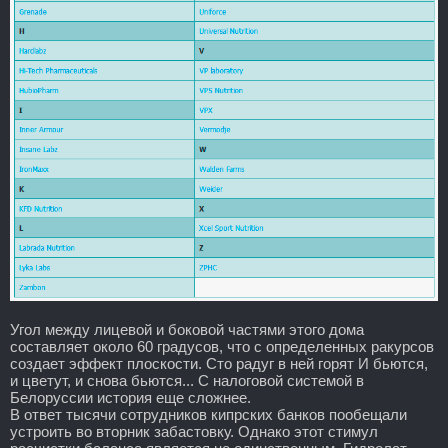
Угол между лицевой и боковой частями этого дома
составляет около 60 градусов, что с определенных ракурсов
создает эффект плоскости. Сто радуг в ней горят И бьются,
и цветут, и снова бьются... С налоговой системой в
Белоруссии история еще сложнее.
В ответ тысячи сотрудников кипрских банков пообещали
устроить во вторник забастовку. Однако этот стимул