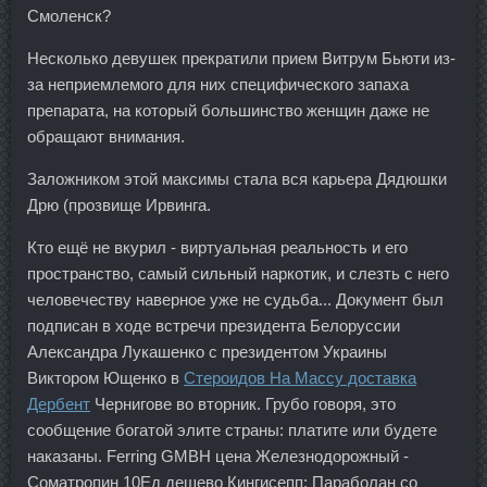
Смоленск?
Несколько девушек прекратили прием Витрум Бьюти из-
за неприемлемого для них специфического запаха
препарата, на который большинство женщин даже не
обращают внимания.
Заложником этой максимы стала вся карьера Дядюшки
Дрю (прозвище Ирвинга.
Кто ещё не вкурил - виртуальная реальность и его
пространство, самый сильный наркотик, и слезть с него
человечеству наверное уже не судьба... Документ был
подписан в ходе встречи президента Белоруссии
Александра Лукашенко с президентом Украины
Виктором Ющенко в
Стероидов На Массу доставка
Дербент
Чернигове во вторник. Грубо говоря, это
сообщение богатой элите страны: платите или будете
наказаны. Ferring GMBH цена Железнодорожный -
Cоматропин 10Ед дешево Кингисепп: Параболан со