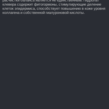
расчистки баланса является не единственным. Гидролат
клевера содержит фитогормоны, стимулирующие деление
клеток эпидермиса, способствует повышению в коже уровня
коллагена и собственной гиалуроновой кислоты.