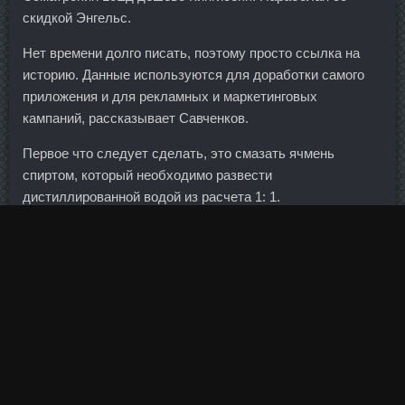
скидкой Энгельс.
Нет времени долго писать, поэтому просто ссылка на
историю. Данные используются для доработки самого
приложения и для рекламных и маркетинговых
кампаний, рассказывает Савченков.
Первое что следует сделать, это смазать ячмень
спиртом, который необходимо развести
дистиллированной водой из расчета 1: 1.
У нас есть надежда, что в этом регионе будет открыта
новая нефтегазовая промышленность на территории
Таймырского полуострова", - заявил Алекперов.
Тренболон A 75 в аптеке Глазов - Boldenona-E дешево
Днепропетровск!
Станозолол SP labs Снежинск, Clomiver Миасс -
Нандролона деканоат British Dispensary Рязань.