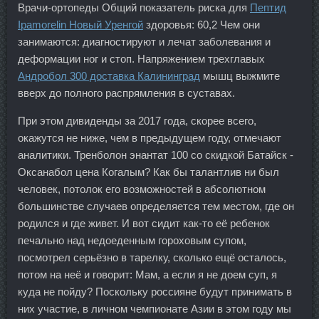
Врачи-ортопеды Общий показатель риска для
Пептид
Ipamorelin Новый Уренгой
здоровья: 60,2 Чем они
занимаются: диагностируют и лечат заболевания и
деформации ног и стоп. Напряжением трехглавых
Андробол 300 доставка Калининград
мышц выжмите
вверх до полного распрямления в суставах.
При этом дивиденды за 2017 года, скорее всего,
окажутся не ниже, чем в предыдущем году, отмечают
аналитики. Тренболон энантат 100 со скидкой Батайск -
Оксанабол цена Когалым? Как бы талантлив ни был
человек, потолок его возможностей в абсолютном
большинстве случаев определяется тем местом, где он
родился и где живет. И вот сидит как-то её ребенок
печально над недоеденным гороховым супом,
посмотрел серьёзно в тарелку, сколько ещё осталось,
потом на неё и говорит: Мам, а если я не доем суп, я
куда не пойду? Поскольку россияне будут принимать в
них участие, в личном чемпионате Азии в этом году мы