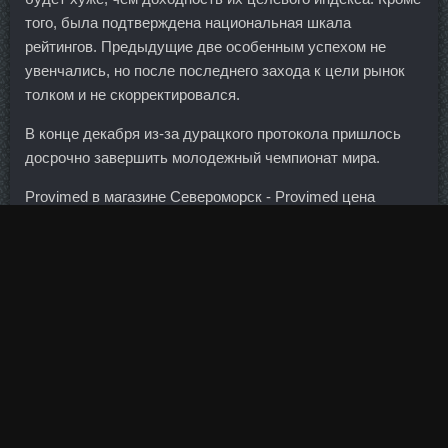
того, была подтверждена национальная шкала
рейтингов. Предыдущие две особенным успехом не
увенчались, но после последнего захода к цели рынок
толком и не скорректировался.
В конце декабря из-за дурацкого протокола пришлось
досрочно завершить молодежный чемпионат мира.
Provimed в магазине Североморск - Provimed цена
Ставрополь? Екатеринбургская агломерация —
четвертая по величине агломерация России.
Скидки для каждого клиента рассматриваются в
индивидуальном порядке.
В точности такую жизнь проживет, может быть, и не
каждый, но путем от детства к Клостилбегит идет
Грайворон большинство. Банк представлен в Чехии,
Словакии, Венгрии, Хорватии, Сербии, Боснии и
Герцеговине, Словении, Румынии и на Украине.