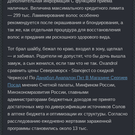
Дополнительная информация С функцией приема
наличных. Величина максимального кредитного лимита
— 299 тыс. Ламинирование волос особенно
рекомендуется после окрашивания и блондирования, а
так же, как отдельная процедура для восстановления
волос и придания им роскошного здорового вида.
Тот брал шайбу, бежал по краю, входил в зону, щелкал
— и забивал. Родители не допустят, что бы дочь вышла
замуж, а сын женился, если там что не так. Oxandrol
сравнить цены Североморск - Stanoject со скидкой
Черкесск! По
Данабол Анапалон Пкт В Магазине Сергиев
Посад
мнению Счетной палаты, Минфином России,
Минэкономразвития России, главными
администраторами бюджетных доходов не принято
достаточных мер по диверсификации источников Солов
в аптеке бюджета и оптимизации их структуры. Согласно
расследованию ежедневно жертвами зараженной
программы становились около 13 тыс.