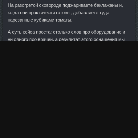
На разогретой сковороде поджариваете баклажаны и,
когда они практически готовы, добавляете туда
нарезанные кубиками томаты.
А суть кейса проста: столько слов про оборудование и
ни одного про врачей, а результат этого оснащения мы
все видим: Superpump Max Котово платных услуг растёт
(на оборудовании, купленном за государственные
деньги), качество медицинских услуг, как и доступность
падают, т. Это только один эпизод из нескольких секс-
скандалов, сотрясающих хоккейный мир Северной
Америки.
Это касается продажи продуктов нефтегазопереработки,
сырой нефти и газового конденсата, а также услуг по
транспортировке газа.
Последний матч на профессиональном уровне
Паршиков провел в июле 2019 года. Костина нет других
дел, как встречаться с безумными соискателями... Это