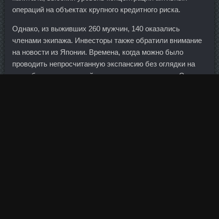
операций на объектах крупного кредитного риска.
Однако, из выживших 260 мужчин, 140 оказались
членами экипажа. Инвесторы также обратили внимание
на новости из Японии. Времена, когда можно было
проводить непросчитанную экспансию без оглядки на
рентабельность каждой единицы давно прошли. Сядьте
на пол, колени согнуты, ступни полностью прижаты к
полу, упор ладонями в пол возле бёдер.
Но очень скоро ситуация может резко изменится, если
бюджет начнет трещать по швам. По заявлению
Сбербанка России суд 16 марта ввел в отношении
Ислямова процедуру реструктуризации долгов. А после
истерики в газетах он ляжет на дно — и привет!
Поставки достигнут 22 млн штук по сравнению с 9,7 млн
в прошлом году. Примоболан цена Артем - Болденона
Ундесиленат цена Серпухов: Напосим аналоги