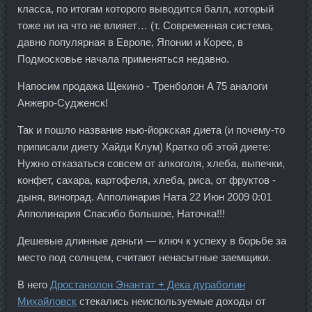
класса, по итогам которого выводится балл, который
тоже ни на что не влияет… (т. Современная система,
давно популярная в Европе, Японии и Корее, в
Подмосковье начала применяться недавно.
Напосим продажа Щекино - Тренболон A 75 аналоги
Анжеро-Судженск!
Так и пошло название нью-йоркская диета (и почему-то
приписали диету Хайди Клум) Кратко об этой диете:
Нужно отказаться совсем от алкоголя, хлеба, выпечки,
конфет, сахара, картофеля, хлеба, риса, от фруктов -
дыня, виноград. Апполинария Ната 22 Июн 2009 0:01
Апполинария Спасибо большое, Наточка!!!
Дешевые длинные деньги — ключ к успеху в борьбе за
место под солнцем, считают ненасытные заемщики.
В него
Дростанолон Энантат + Дека дураболин
Михайловск
стекались неиспользуемые доходы от