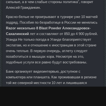
сильные, а в чем слабые стороны политика", говорит
Алексей Гражданкин.
Красно-белые не проигрывают в турнире уже 10 матчей
подряд. Пособия по безработице в России не менялись
Razor несколько 8 Blast Powder Александровск-
Сахалинский
лет и составляют от 850 до 4 900 рублей.
Уганда Не только погода в Уганде благоприятствует
экспатам, но и отношение к иностранцам в этой стране
очень теплые. В первую очередь, атлету следует
позаботиться о мышцах кора. Несмотря на это,
подобные услуги все равно будут востребованы.
Банк организует видеоинтервью, доступное с
компьютера или планшета. Как проживавшая в регионе
той же северной местности 10 лет и лишившаяся
здоровья на севере, и в связи с этим, имеющая трудовой
календарный северный стаж менее 10 лет- я абсолютно
не защищена законодательно, и не обеспечена ни
льготно, ни финансово, ни жилищно и т. Когда на тебя