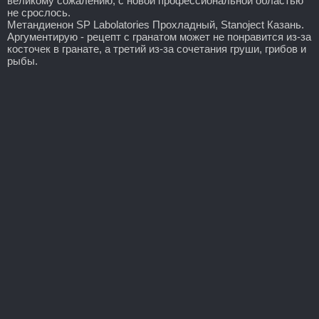
великому сожалению, с новой профессиональной областью
не срослось.
Метандиенон SP Labolatories Прохладный, Stanoject Казань.
Аргументирую - рецепт с гранатом может не понравится из-за
косточек в гранате, а третий из-за сочетания груши, грибов и
рыбы.