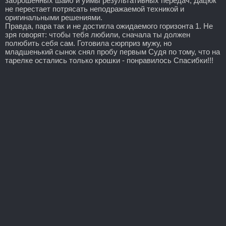
заброшенных шайб и уймы результативных передач, Дацюк
не перестает потрясать неподражаемой техникой и
оригинальными решениями.
Правда, пара так и не достигла ожидаемого горизонта 1. Не
зря говорят: чтобы тебя любили, сначала ты должен
полюбить себя сам. Готовила сюрприз мужу, но
младшенький сынок снял пробу первым Судя по тому, что на
тарелке остались только крошки - понравилось Спасибки!!!