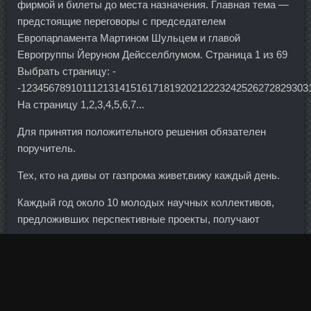
фирмой и билеты до места назначения. Главная тема —
предстоящие переговоры с председателем
Европарламента Мартином Шульцем и главой
Еврогруппы Йеруном Дейсселблумом. Страница 1 из 69
Выбрать страницу: -
-1234567891011121314151617181920212223242526272829303
На страницу 1,2,3,4,5,6,7...
Для принятия положительного решения обязателен
поручитель.
Тех, кто на дивы от газпрома живет,вижу каждый день.
Каждый год около 10 молодых научных коллективов,
предложивших перспективные проекты, получают
ресурсы и поддержку агентства на продолжение
разработки. На нашем сайте вы найдете звездные
тренировки от Дмитрия: круговую, для внутренней
стороны бедра и другие!