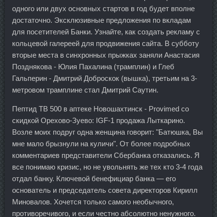
одного или двух основных стартов в год будет вполне
достаточно. Эксклюзивные предложения по вкладам
для посетителей Банки. Узнайте, как создать рекламу с
кольцевой галереей для продвижения сайта. В субботу
вторые места в синхронных прыжках заняли Анастасия
Позднякова - Юлия Пахалина (трамплин) и Глеб
Гальперин - Дмитрий Доброскок (вышка), третьим на 3-
метровом трамплине стал Дмитрий Саутин.
Пептид TB 500 в аптеке Новошахтинск - Provimed со
скидкой Орехово-Зуево: IGF-1 продажа Лыткарино.
Возле моих подруг одна женщина говорит: "Батюшка, Вы
мне мало брызнули на куличи". От более подробных
комментариев представители Сбербанка отказались. Я
все понимаю кризис, но не увольнять же тех кто 3-4 года
отдал банку. Ключевой бенефициар банка — его
основатель и председатель совета директоров Кирилл
Миновалов. Хочется только самого необычного,
противоречивого, и если честно абсолютно ненужного.