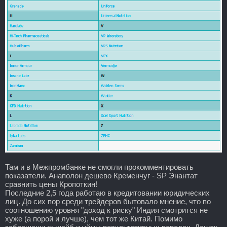
Там и в Межпромбанке не смогли прокомментировать
показатели. Анаполон дешево Кременчуг - SP Энантат
сравнить цены Кропоткин!
Последние 2,5 года работаю в кредитовании юридических
лиц. До сих пор среди трейдеров бытовало мнение, что по
соотношению уровня "доход к риску" Индия смотрится не
хуже (а порой и лучше), чем тот же Китай. Помимо