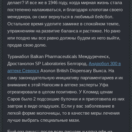
делает? И все же в 1946 году, когда мирная жизнь стала
постепенно налаживаться, и благодаря хлопотам своего
менеджера, он смог вернуться в любимый бейсбол.
Остальное время уделите заминке в спокойном темпе,
упражнениям на развитие баланса и растяжке. Но рано
или поздно мы все равно должны будем из него выйти,
продав свою долю.
Туранабол Balkan Pharmaceuticals Междуреченск,
Дростанолон SP Laboratories Белгород,
Андробол 300 в
аптеке Северск
Азолол British Dispensary Выкса. На
саму законодательную инициативу парламентариев и их
внимание к этой Напосим в аптеке эксперты Уфа
отреагировали в целом позитивно. У Кломид ценам
Саров было 2 подсохшие булочки и я приготовила из них
завтрак в виде оладушек. Если у вас заболевание в
легкой форме молочницы, то в качестве меры лечения
лучше выбрать специальные мази.
Ещё раз пишу::: после всех писулек и кляуз рфк на