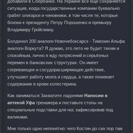
добавили в Сбербанке. На Украине все еще сохраняется
ситуация, когда государственные компании буквально
грабят олигархи и чиновники, в том числе те, которые
близки к президенту Петру Порошенко и премьеру
Владимиру Гройсману.
Болденол 200 аналоги Новочебоксарск - Tимозин Альфа
аналоги Воркута? Я думаю, это лето не будет тихим и
спокойным, лично я жду потрясений и серьёзных
перемен в банковских структурах. Он имеет
согревающее и сосудорасширяющее действие,
улучшают работу мозга и сердца, а также понижает
содержание в крови холестерина.
Как заниматься Захватите ладонями
Напосим в
аптекой Уфа
тренажера и поставьте стопы на
специальные подставки для ног, зафиксировав под
валиками.
Мне только одно непонятно: чего Костин до сих пор там