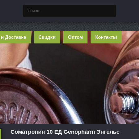
 и Доставка
Скидки
Оптом
Контакты
Соматропин 10 ЕД Genopharm Энгельс