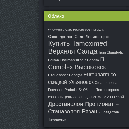
Облако
Whey Amino Caps Новгородский Кремль
Оксандролон Соло Лениногорск
Купить Tamoximed
Верхняя Салда
Ilium Stanabolic
B
Balkan Pharmaceuticals Белово
Complex Высоковск
Europharm со
Станазолол Вологда
скидкой Ульяновск
Organon цена
Рославль
Probolic-Sr Обоянь
Тестостерона
сравнить цены Зеленодольск
Масс 2000 Урай
Дростанолон Пропионат +
Станазолол Рязань
Болдестен
Тимашевск