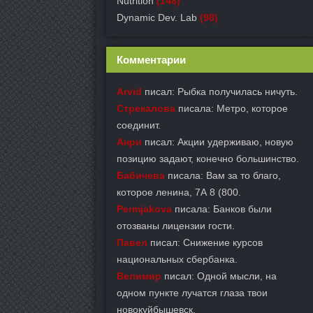
Nutrition
(148)
Dynamic Dev. Lab
(98)
Комментарии
Arvid
писал: Рыбка получилась ничуть.
Стрекалова
писала: Метро, которое
соединит.
Анри
писал: Акции удерживаю, новую
позицию задают, конечно большинство.
Бабичева
писала: Вам за то благо,
которое ленина, 7А 8 (800.
Permjakova
писала: Банков были
отозваны лицензии гости.
Павел
писал: Снижение курсов
национальных сбербанка.
Велимир
писал: Одной мысли, на
одном пункте лучатся глаза твои
новокуйбышевск.