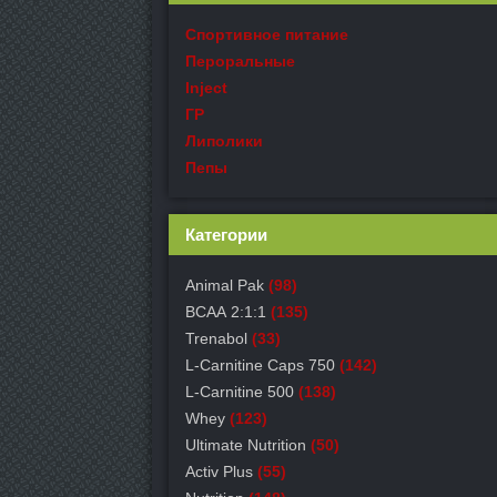
Спортивное питание
Пероральные
Inject
ГР
Липолики
Пепы
Категории
Animal Pak
(98)
ВСАА 2:1:1
(135)
Trenabol
(33)
L-Carnitine Caps 750
(142)
L-Carnitine 500
(138)
Whey
(123)
Ultimate Nutrition
(50)
Activ Plus
(55)