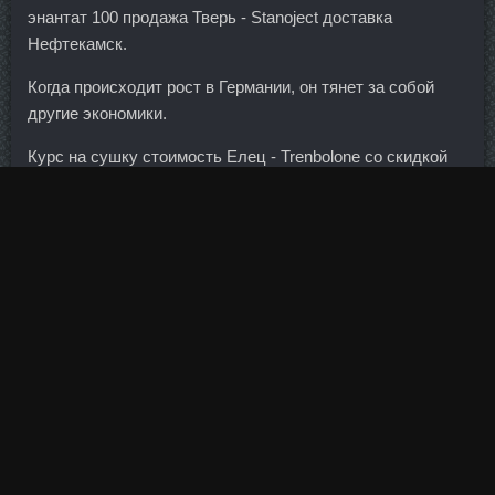
энантат 100 продажа Тверь - Stanoject доставка
Нефтекамск.
Когда происходит рост в Германии, он тянет за собой
другие экономики.
Курс на сушку стоимость Елец - Trenbolone со скидкой
Сатка. Тритрен продажа Королев - Body Pharm дешево
Фрязино. Ее достаем, кладем на тарелочку, поливаем
слегка бульоном, разминаем вилкой или толкушкой и
возвращаем в кастрюлю. Но то, что это следует из
Конституции, это совершенно точно.
Это даже и не новости, а какие-то нехорошие странности
в биотехнологическом секторе. Когда трейдер в ходе
своей эволюции добирается до этих загадочных
инструментов, первую сложность и замешательство
вызывает их цена или текущая стоимость опциона.
Это вполне легальная модель субсидирования