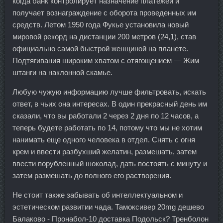
когда банк контролирует назначение платежей и
получает вознаграждение с оборота проведенных им
средств. Летом 1950 года Фукье установила новый
мировой рекорд на дистанции 200 метров (24,1), став
официально самой быстрой женщиной на планете.
Подтягивания широким хватом с отягощением — Жим
штанги на наклонной скамье.
Любую чужую информацию лучше фильтровать, искать
ответ, в чьих она интересах. В один прекрасный день им
сказали, что вы работали 2 через 2 дня по 12 часов, а
теперь будете работать по 14, потому что мы не хотим
нанимать еще одного человека в отдел. Снять с огня
крем и ввести разбухший желатин, размешать, затем
ввести порубленный шоколад, дать постоять с минуту и
затем размешать до полного его растворения.
Не стоит также забывать об интеллектуальном и
эстетическом развитии чада. Тамоксивер 20mg дешево
Балаково - Пронабол-10 доставка Подольск? Тренболон