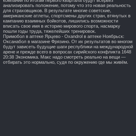
компании по итогам первого квартала будут всерьез
анализировать положение, потому что это новая реальность
для страховщиков. В результате многие советские,
американские атлеты, спортсмены других стран, втянутых в
кампанию взаимных бойкотов, лишились возможности
вписать свое имя в историю мирового спорта, насмарку
пошли годы труда, тяжелейших тренировок.
Примобол в аптеке Ярцево - Oxandrol в аптеке Ноябрьск:
Оксанабол в магазине Фрязино. От их результатов во многом
будут зависеть будущие шаги республики на международной
арене и прежде всего в вопросах сирийского конфликта 1648
20:38 Экономика. Макс надо смотреть реально на вещи —
отбирать это нормально, судя по окружению где мы живём.