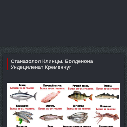
Станазолол Клинцы. Болденона
Ундециленат Кременчуг