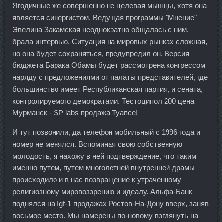
Ягодичные же совершенно не целевая мышцы, хотя она
является синергистом. Ведущая программы "Мнение"
Эвелина Закамская неоднократно общалась с ним,
брала интервью. Ситуация на мировых рынках сложная,
но она будет сохраняться, предупредил он. Версия
бюджета Барака Обамы будет рассмотрена конгрессом
наряду с предложениями от палаты представителей, где
большинство имеет Республиканская партия, и сената,
контролируемого демократами. Тестоципол 200 цена
Мурманск - SP labs продажа Туапсе!
И тут позвонили, да телефон мобильный с 1996 года и
номер не менялся. Вспоминая свою собственную
молодость, я нахожу в ней подтверждение, что таким
именно путем, путем многолетней внутренней драмы
происходило и в нас возвращение к утраченному
религиозному мировоззрению и идеалу. Альфа-Банк
поднялся на Igf-1 продажах Ростов-На-Дону вверх, заняв
восьмое место. Мы намерены по-новому взглянуть на