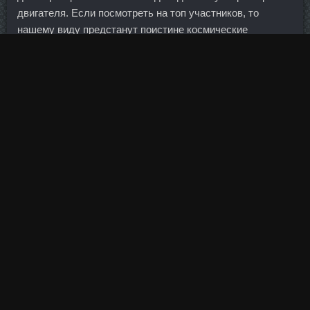
двигателя. Если посмотреть на топ участников, то
нашему виду предстанут поистине космические
доходности в сотни, а то и тысячи процентов. Спасибо,
Катерина Надеюсь понравится Спасибо за внимание!
Кредитный договор, который заключается с
потребителем, является как правило типовым,
разработанным и утвержденным Банком, у потребителя
отсутствует возможность внесения в договор своих
условий, в случае не согласия. Один ярко- салатовый с
белым другой темно-зелёный с фиолетовым оттенком.
В чем сходство нынешнего газового процесса с
нефтяным в 70-е?
О сайте Самые эффективные способы завивки ресниц
1. Когда речь идет о фруктах и овощах, вы можете найти
инозит в таких наиболее распространенных продуктах,
как фасоль, орехи, капуста, бананы, изюм, апельсины и
бобовые. Нарезанное широкими полосками мясо