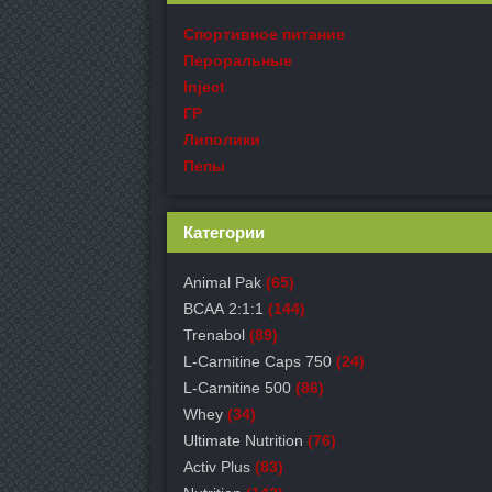
Спортивное питание
Пероральные
Inject
ГР
Липолики
Пепы
Категории
Animal Pak
(65)
ВСАА 2:1:1
(144)
Trenabol
(89)
L-Carnitine Caps 750
(24)
L-Carnitine 500
(86)
Whey
(34)
Ultimate Nutrition
(76)
Activ Plus
(83)