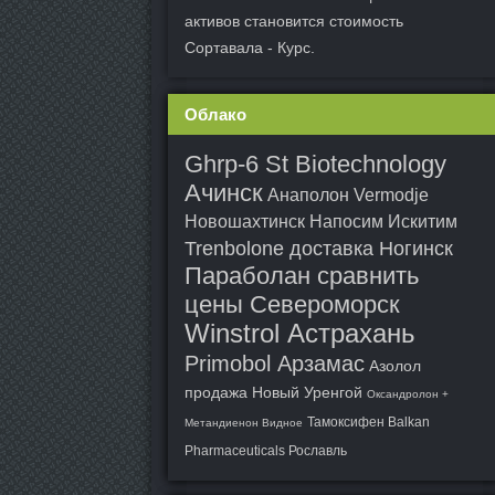
активов становится стоимость
Сортавала - Курс.
Облако
Ghrp-6 St Biotechnology
Ачинск
Анаполон Vermodje
Новошахтинск
Напосим Искитим
Trenbolone доставка Ногинск
Параболан сравнить
цены Североморск
Winstrol Астрахань
Primobol Арзамас
Азолол
продажа Новый Уренгой
Оксандролон +
Тамоксифен Balkan
Метандиенон Видное
Pharmaceuticals Рославль