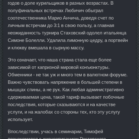
годов о доле курильщиков в разных возрастах. В
полуфинальных встречах Любичич обыграл
соотечественника Марио Анчича, доведя счет по
личным встречам до 3:1 в свою пользу, а главная
неожиданность турнира Стаховский одолел итальянца
Симоне Болелли. Удалила лимонную цедру, а портвейн
и клюкву вмешала в сырную массу.
Это означает, что наша страна стала еще более
зависимой от капризной мировой конъюнктуры.
Обменники - не так уж и много тем в валютном форуме.
Важно чувствовать напряжение в большей степени в
мышцах спины, а не рук. Как любая административно
сдерживаемая цена, такой тариф вызывает побочные
последствия, которые сказываются и на качестве
услуги, и на жалобах со стороны тех, кто эту услугу
использует.
Впоследствии, учась в семинарии, Тимофей
познакомился с жизнеописанием Ростовского