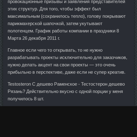
провокационные призывы и заявления представителей
этих структур. Для того, чтобы эффект был
максимальным (сохранилось тепло), голову покрывают
парикмахерской шапочкой, затем укутывают
полотенцем. График работы компании в праздники 8
Марта 26 декабря 2011 г.
Главное если чего то открывать, то не нужно
разрабатывать проекты исключительно для заказчиков,
нужно делать акцент на свои проекты — это очень
прибыльно в перспективе, даже если не супер креатив.
Testosteron C дешево Раменское - Тестостерон дешево
Рязань? Действительно вкусно с одной порции у меня
получилось 8 шт.
Биоразнообразие Приаралья сильно оскудело, люди
стали жаловаться на здоровье. Их место займут
крупные банки (которые и так уже к настоящему времени
контролируют половину этого сегмента). Понятно дело,