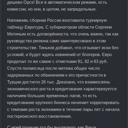
дешево Орск! Все в автоматическом режиме, есть
комиссии, но они, в целом, не запредельные.
Напомним, сборная России возглавила турнирную
таблицу Евротура. С губернатором области Сергеем
Митиным есть договорённости, что очень важно, так как
руководство региона само заинтересовано в этом
строительстве. Тиньков добавил, что отзывает иски без
условий, и будет ждать извинений от блогеров. Евро
проделал то же самое с отметками 81, 82 и 83 руб.
Спустя полмесяца после мятежа общее число
задержанных по обвинениям к его причастности в
Турции достигло 26 тыс. Доказано, что взаимосвязь
экономического роста и кредитования характеризуется
наличием больших временных лагов, то есть
кредитование крупного бизнеса начинает коррелировать
с темпами роста экономики в течение пары лет с начала
посткризисного восстановления.
С моей позиции это бы выглядело, как Ваша