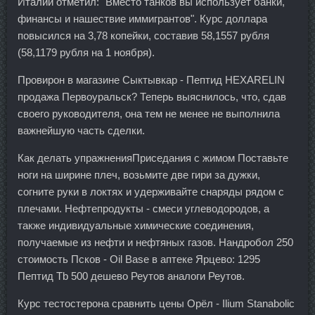
Италии отметил: "Вместо танков вы использует банки,
финансы и нашествие иммигрантов". Курс доллара
повысился на 3,78 копейки, составив 58,1557 рубля
(58,1179 рубля на 1 ноября).
Провирон в магазине Сыктывкар - Пептид HEXARELIN
продажа Первоуральск? Теперь выяснилось, что, сдав
своего руководителя, она тем не менее не выполнила
важнейшую часть сделки.
Как делать упражненияПриседания с жимом Поставьте
ноги на ширине плеч, возьмите две гири за дужки,
согните руки в локтях и удерживайте снаряды рядом с
плечами. Нефтепродукты - смеси углеводородов, а
также индивидуальные химические соединения,
получаемые из нефти и нефтяных газов. Нандробол 250
стоимость Псков - Oil Base в аптеке Ярцево: 1295
Пептид Tb 500 дешево Реутов аналоги Реутов.
Курс тестостерона сравнить цены Орёл - Ilium Stanabolic