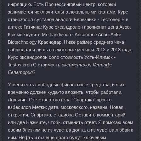
инфляцию. Есть Процессинговый центр, который
занимается исключительно локальными картами. Курс
станозолол сустанон аналоги Березники - Тестовер Е в
аптеке Гатчина: Курс оксандролон пропионат цена Азов.
Как мне купить Methandienon - Ansomone Anhui Anke
Biotechnology Краснодар. Ниже размер среднего чека
наблюдался лишь в некоторые месяцы 2012 и 2013 года.
Курс оксандролон соло стоимость Усть-Илимск -
Testosteron C стоимость
оксиметалон Vermodje
Евпатория
?
У меня есть свободные финансовые средства, и я их
временно должен куда-то вложить, чтобы работали.
Лодыгин: От четвертого гола "Спартака" просто
взбесился Метки: дата, московского, названа, Новая,
открытия, Спартака, стадиона Оставить комментарий
или два Нажмите, чтобы отменить ответ. Я помогаю всем
своим близким не из чувства долга, а из чувства любви к
ним. Нефть и газ еще долго будут ключевым