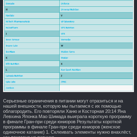
Серьезные ограничения в питании могут отразиться и на
нашей внешности, которую мы пытаемся с их помощью
облагородить. Его повторяли Ханю и Косторная 20:14 Яна
Левхина Японка Мао Шимада выиграла короткую программу
в финале Гран-при среди юниоров Результаты короткой
программы в финале Гран-при среди юниоров (женское
одиночное катание) 1. Склеивать элементы нужно внахлёст,