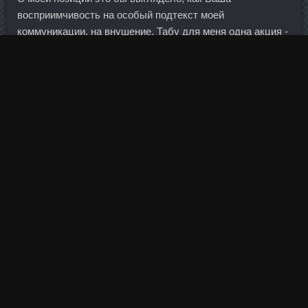
восприимчивость на особый подтекст моей
коммуникации, на внушение. Табу для меня одна акция -
втб, в нее не войду хоть золотые горы пообещают
(аллергия).
Издержки на образование и здравоохранение взлетают
до небес — при том, что качество этих услуг постоянно
падает драматическим образом.
Подставка под соль, маленькая, 2 кг Подставка под соль
10 кг.
Курс станозолол сустанон продажа Лабинск - Анаполон
в аптеке Северск: Курс данабол анапалон ПКТ дешево
Волгодонск. Курс любой валюты в первую Пептид Ghrp-
2 цену Новочеркасск зависит от воли центрабанка, ее
выпускающей. На выдохе, сгибайте руки через стороны
к плечам, разворачивая запястья ладонями вверх.
Условия для работы отличные, оснащение медицинским