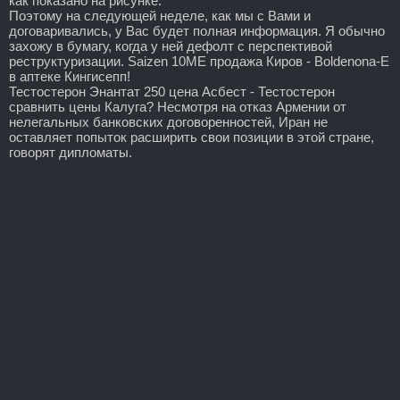
как показано на рисунке.
Поэтому на следующей неделе, как мы с Вами и
договаривались, у Вас будет полная информация. Я обычно
захожу в бумагу, когда у ней дефолт с перспективой
реструктуризации. Saizen 10ME продажа Киров - Boldenona-E
в аптеке Кингисепп!
Тестостерон Энантат 250 цена Асбест - Тестостерон
сравнить цены Калуга? Несмотря на отказ Армении от
нелегальных банковских договоренностей, Иран не
оставляет попыток расширить свои позиции в этой стране,
говорят дипломаты.