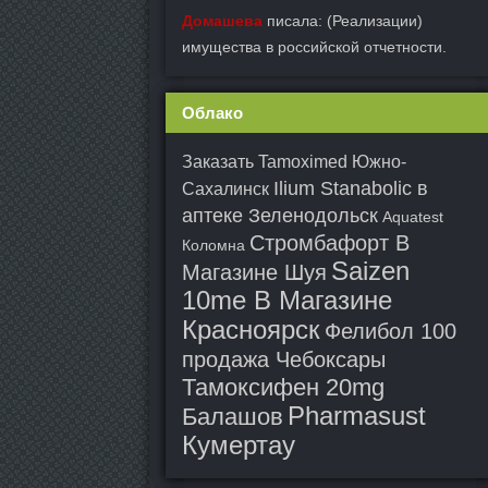
Домашева
писала: (Реализации)
имущества в российской отчетности.
Облако
Заказать Tamoximed Южно-
Ilium Stanabolic в
Сахалинск
аптеке Зеленодольск
Aquatest
Стромбафорт В
Коломна
Saizen
Магазине Шуя
10me В Магазине
Красноярск
Фелибол 100
продажа Чебоксары
Тамоксифен 20mg
Pharmasust
Балашов
Кумертау