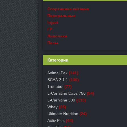
Спортивное питание
Пероральные
Inject
ГР
Липолики
Пепы
Категории
Animal Pak
(141)
ВСАА 2:1:1
(130)
Trenabol
(77)
L-Carnitine Caps 750
(54)
L-Carnitine 500
(133)
Whey
(25)
Ultimate Nutrition
(24)
Activ Plus
(44)