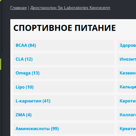
Главная
|
Дростанолон Sp Laboratories Кингисепп