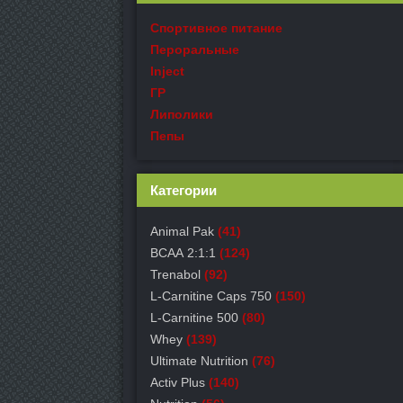
Спортивное питание
Пероральные
Inject
ГР
Липолики
Пепы
Категории
Animal Pak
(41)
ВСАА 2:1:1
(124)
Trenabol
(92)
L-Carnitine Caps 750
(150)
L-Carnitine 500
(80)
Whey
(139)
Ultimate Nutrition
(76)
Activ Plus
(140)