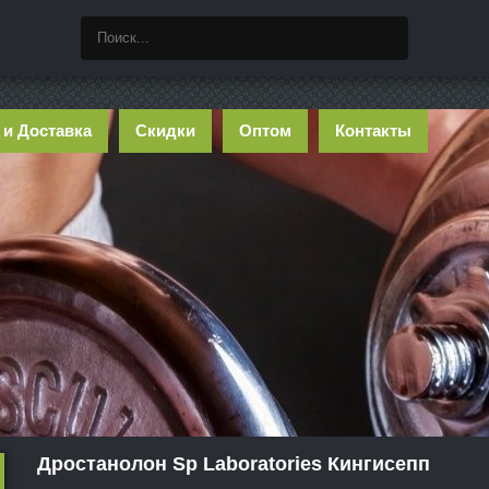
 и Доставка
Скидки
Оптом
Контакты
Дростанолон Sp Laboratories Кингисепп