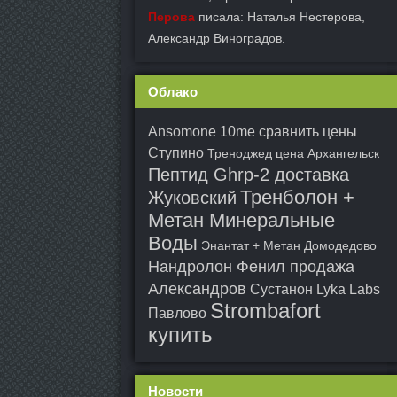
Перова
писала: Наталья Нестерова,
Александр Виноградов.
Облако
Ansomone 10me сравнить цены
Ступино
Треноджед цена Архангельск
Пептид Ghrp-2 доставка
Тренболон +
Жуковский
Метан Минеральные
Воды
Энантат + Метан Домодедово
Нандролон Фенил продажа
Александров
Сустанон Lyka Labs
Strombafort
Павлово
купить
Новости