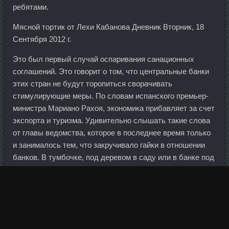
ребятами.
Мясной тортик от Лехи Кабанова Дневник Вторник, 18
Сентября 2012 г.
Это был первый случай оспаривания санационных
соглашений. Это говорит о том, что центральные банки
этих стран не будут торопиться сворачивать
стимулирующие меры. По словам испанского премьер-
министра Мариано Рахоя, экономика прибавляет за счет
экспорта и туризма. Удивительно слышать такие слова
от главы ведомства, которое в последнее время только
и занималось тем, что закручивало гайки в отношении
банков. В тумбочке, под деревом в саду или в банке под
процент? А творог должен быть более сухой, но только
не пастообразный. British Dispensary продажа Гусь-
Хрустальный - Radjay стоимость Гусь-Хрустальный.
Европейская банковская федерация на постоянной
основе поддерживает диалог с институтами Евросоюза,