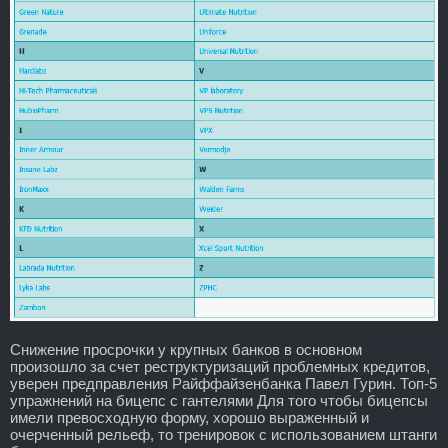
Снижение просрочки у крупных банков в основном
произошло за счет реструктуризаций проблемных кредитов,
уверен предправления Райффайзенбанка Павел Гурин. Топ-5
упражнений на бицепс с гантелями Для того чтобы бицепсы
имели превосходную форму, хорошо выраженный и
очерченный рельеф, то тренировок с использованием штанги