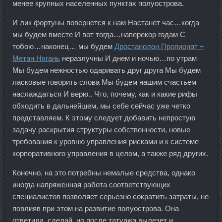
менее крупных населенных пунктах полуострова.
И лик фортуны повернется к нам Настанет час…когда
мы будем вместе И вот тогда…наперекор годам С
тобою…наконец… мы будем
Дростанолон Пропионат +
Метан Нягань
неразлучны И днем и ночью…по утрам
Мы будем нежностью одаривать друг друга Мы будем
ласковые говорить слова Мы будем нашим счастьем
наслаждаться И верю.. Что, почему, как и какие рифы
обходить в дальнейшем, мы себе сейчас уже четко
представляем. К этому следует добавить непростую
задачу раскрытия структуры собственности, новые
требования к уровню управления рисками и к системе
корпоративного управления в целом, а также ряд других.
Конечно, на это потребны немалые средства, однако
иногда напряженная работа соответствующих
специалистов позволяет серьезно сократить затраты, не
повлияв при этом на развитие полуострова. Она
ответила, сделай, но после татуажа вылезет и