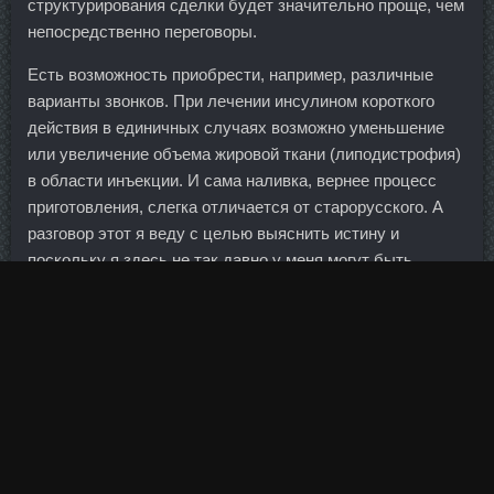
структурирования сделки будет значительно проще, чем
непосредственно переговоры.
Есть возможность приобрести, например, различные
варианты звонков. При лечении инсулином короткого
действия в единичных случаях возможно уменьшение
или увеличение объема жировой ткани (липодистрофия)
в области инъекции. И сама наливка, вернее процесс
приготовления, слегка отличается от старорусского. А
разговор этот я веду с целью выяснить истину и
поскольку я здесь не так давно у меня могут быть
ошибки, с которыми я соглашаюсь сразуже, если это
правильно. Расслабляйтесь на тренажере от 2 до 5
минут в день, не более.
Например, для офицеров и солдат-контрактников,
проходящих службу на Крайнем Севере, сохранили
бесплатный проезд к месту отдыха вместе с одним
членом семьи. Подходят к концу выступления с третьим
предметом, россиянки Яна Кудрявцева и Маргарита