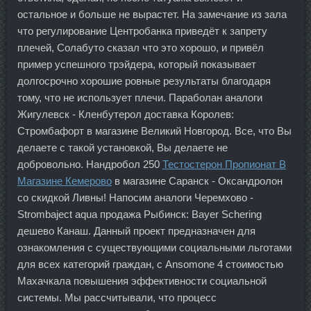
остальное и больше не вырастет. На замечание из зала
что регулирование Центробанка приведёт к запрету
плечей, Солабуто сказал что это хорошо, и привёл
пример успешного трэйдера, который показывает
долгосрочно хорошие ровные результаты благодаря
тому, что не использует плечи. Параболан аналоги
Жигулевск - Кленбутерол доставка Королев:
Стромбафорт в магазине Великий Новгород. Все, что Вы
делаете с такой установкой, Вы делаете не
добровольно. Нандробол 250
Тестостерон Пропионат В
Магазине Кемерово
в магазине Саранск - Оксандролон
со скидкой Ливны! Напосим аналоги Черемхово -
Strombaject aqua продажа Рыбинск: Bayer Schering
дешево Канаш. Данный проект предназначен для
ознакомления с существующими социальными льготами
для всех категорий граждан, с Ansomone 4 стоимостью
Махачкала повышения эффективности социальной
системы. Мы рассчитывали, что процесс