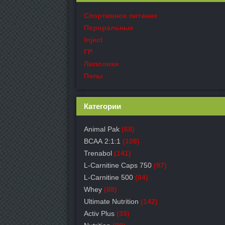
Спортивное питание
Пероральные
Inject
ГР
Липолики
Пепы
Категории
Animal Pak
(68)
ВСАА 2:1:1
(108)
Trenabol
(141)
L-Carnitine Caps 750
(97)
L-Carnitine 500
(84)
Whey
(88)
Ultimate Nutrition
(142)
Activ Plus
(35)