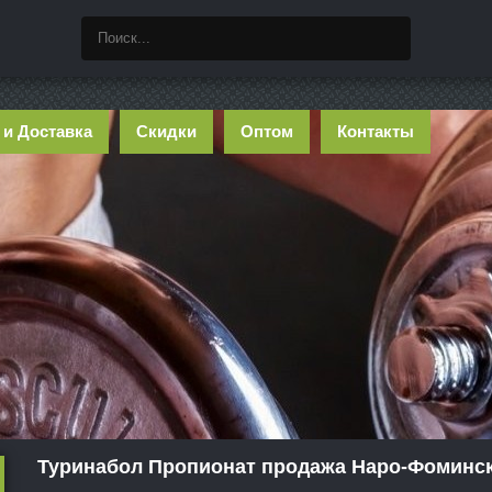
 и Доставка
Скидки
Оптом
Контакты
Туринабол Пропионат продажа Наро-Фоминс