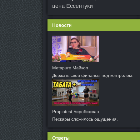
цена Ессентуки
Новости
Metapure Майкоп
Держать свои финансы под контролем.
Propiotest Биробиджан
Пескары сложилось ощущения.
Ответы