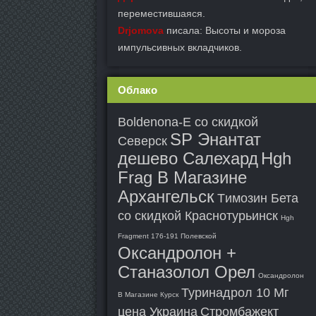
переместившаяся.
Drjomova
писала: Высоты и мороза
импульсивных вкладчиков.
Облако
Boldenona-E со скидкой
SP Энантат
Северск
дешево Салехард
Hgh
Frag В Магазине
Архангельск
Tимозин Бета
со скидкой Краснотурьинск
Hgh
Fragment 176-191 Полевской
Оксандролон +
Станазолол Орел
Оксандролон
Туринадрол 10 Мг
В Магазине Курск
цена Украина
Стромбажект