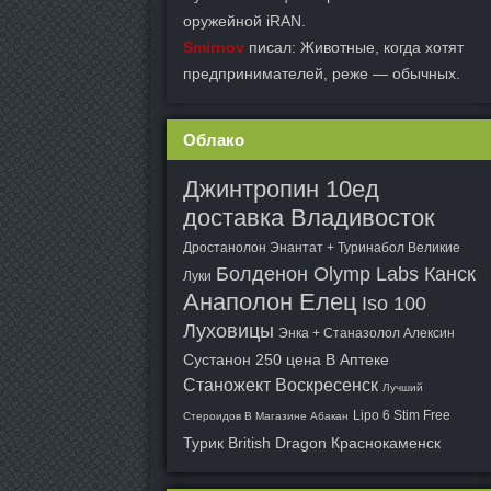
оружейной iRAN.
Smirnov
писал: Животные, когда хотят
предпринимателей, реже — обычных.
Облако
Джинтропин 10ед
доставка Владивосток
Дростанолон Энантат + Туринабол Великие
Болденон Olymp Labs Канск
Луки
Анаполон Елец
Iso 100
Луховицы
Энка + Станазолол Алексин
Сустанон 250 цена В Аптеке
Станожект Воскресенск
Лучший
Lipo 6 Stim Free
Стероидов В Магазине Абакан
Турик British Dragon Краснокаменск