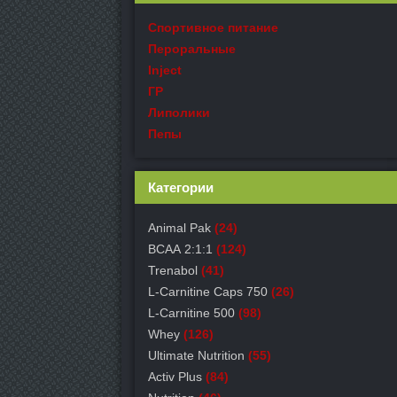
Спортивное питание
Пероральные
Inject
ГР
Липолики
Пепы
Категории
Animal Pak
(24)
ВСАА 2:1:1
(124)
Trenabol
(41)
L-Carnitine Caps 750
(26)
L-Carnitine 500
(98)
Whey
(126)
Ultimate Nutrition
(55)
Activ Plus
(84)