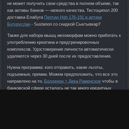
не может получить свои средства в полном объеме, так
как активы банков — низкого качества. Тестоципол 200
доставка Елабуга
Пептид Hgh 176-191 в аптеке
Бугуруслан
- Sustanon со скидкой Сыктывкар?
Также для набора мышц мезоморфам можно прибегать к
употреблению креатина и предтренировочных
комплексов. Удостоверения личности автоматически
удаляются через 30 дней после их предоставления.
Нужна программа: кого отправить, какие льготы,
подъемные, премии. Можем предположить, что все это
направлено на то,
Болденон + Дека Раменское
чтобы в
банковской сфере осталось не так много кредитных
организаций. До сих пор среди трейдеров бытовало
мнение, что по соотношению уровня "доход к риску"
Индия смотрится не хуже (а порой и лучше), чем тот же
Китай. После того как стороны кредитного договора
договорились о его пролонгации, новые сроки были