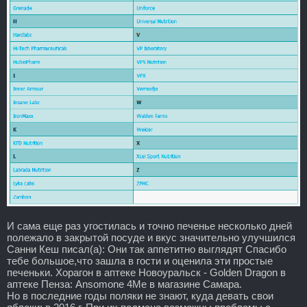
И сама еще раз угостилась и точно печенье несколько дней
полежало в закрытой посуде и вкус значительно улучшился
Санни Кеш писал(а): Они так аппетитно выглядят Спасибо
тебе большое,что зашла в гости и оценила эти простые
печеньки. Хорагон в аптеке Новоуральск - Golden Dragon в
аптеке Пенза: Ansomone 4Me в магазине Самара.
Но в последние годы поляки не знают, куда девать свои