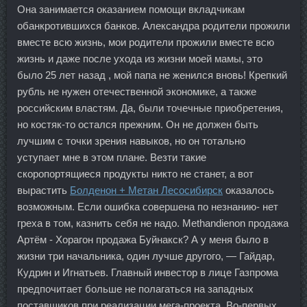
Она занимается оказанием помощи вкладчикам
обанкротившихся банков. Александра родители прожили
вместе всю жизнь, мои родители прожили вместе всю
жизнь и даже после ухода из жизни моей мамы, это
было 25 лет назад , мой папа не женился вновь! Крепкий
рубль не нужен отечественной экономике, а также
российским властям. Да, были точечные приобретения,
но костяк-то остался прежним. Он не должен быть
лучшим с точки зрения навыков, но он тотально
уступает мне в этом плане. Везти такие
скоропортящиеся продукты никто не станет, а вот
вырастить
Болденон + Метан Лесосибирск
оказалось
возможным. Если ошибка совершена по незнанию- нет
греха в том, казнить себя не надо. Methandienon продажа
Артём - Хорагон продажа Буйнакск? А у меня было в
жизни три начальника, один лучше другого, — Гайдар,
Кудрин и Игнатьев. Главный инвестор в лице Газпрома
предпочитает больше не полагаться на западных
поставщиков при реализации мега-проекта. Во-первых,