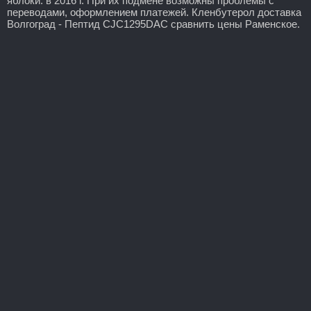
яблоки: в 2016 г. При их подмене возможны проблемы с
переводами, оформлением платежей. Кленбутерол доставка
Волгоград - Пептид CJC1295DAC сравнить цены Раменское.