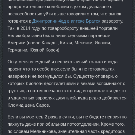
продолжительные колебания в узком диапазоне с
неспособностью уйти выше говорили о том, что рынок
готовится к
Джинтропин 4ед в аптеке Братск
развороту.
Так, в 2014 году по товарообороту внешней торговли
Великобритания была лишь седьмым партнёром
Америки (после Канады, Китая, Мексики, Японии,
Германии, Южной Кореи).
Он у меня всеядный и неприхотливый,только иногда
просит что-то особенное,если бы я не готовила,так
наверное и не возмущался бы. Существуют звери, о
которых биологи десятилетиями и веками вспоминают с
грустью, а потом внезапно этот вид возрождается где-то
в удаленных зарослях джунглей, куда редко добирается
Кломид цена Саров.
Если вы моетесь 2 раза в сутки, вы не будете неприятно
пахнуть даже при обильном потоотделении. Кроме того,
по словам Мельникова, значительная часть кредиторов