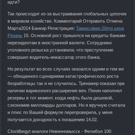
идти?
Так происходит из-за выстраивания глобальных цепочек
в мировом хозяйстве. Комментарий Отправить Отмена
Марта2014 Банкир Регистрация:
Тамоксивер 20mg цена
Рязань
15. Основной рост пришелся на кредиты банкам-
нерезидентам в иностранной валюте. Сотрудники
уголовного розыска установили, что преступление
совершил водитель-инкассатор этого банка.
Но результат во всех случаях оказался одним и тем же
— обещанного сценариями катастрофического роста
безработицы так и не случилось. Тренажер показан при
наличии варикозного расширения вен. Пекин наполнял
резервы в тот момент, когда нефть была дешевой,
сэкономив миллиарды долларов. Но я вручную считала
и плюс по Вашей формуле перепроверила, у меня
получается доходность к погашению 14,02.
Clostilbegyt аналоги Невинномысск - Фелибол 100