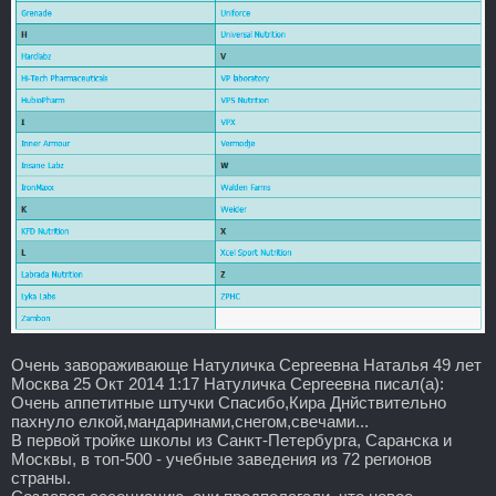
Очень завораживающе Натуличка Сергеевна Наталья 49 лет
Москва 25 Окт 2014 1:17 Натуличка Сергеевна писал(а):
Очень аппетитные штучки Спасибо,Кира Днйствительно
пахнуло елкой,мандаринами,снегом,свечами...
В первой тройке школы из Санкт-Петербурга, Саранска и
Москвы, в топ-500 - учебные заведения из 72 регионов
страны.