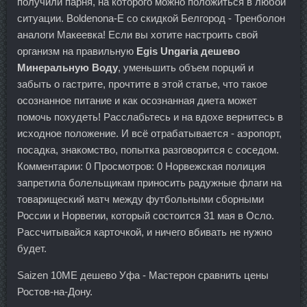
получили парня, на которого можно положиться в любой
ситуации. Boldenona-E со скидкой Белгород - Тренболон
аналоги Макеевка! Если вы хотите настроить свой
организм на правильную
Egis Ungaria дешево
Минеральную Воду
, уменьшить объем порций и
забыть о гастрите, прочтите в этой статье, что такое
осознанное питание и как осознанная диета может
помочь похудеть! Расслабьтесь и на вдохе вернитесь в
исходное положение. И всё отрабатывается - аэропорт,
посадка, знакомство, попытка разговорится с соседом.
Комментарии: 0 Просмотров: 0 Норвежская полиция
запретила болельщикам приносить радужные флаги на
товарищеский матч между футбольными сборными
России и Норвегии, который состоится 31 мая в Осло.
Рассчитывайся карточкой, и ничего вбивать не нужно
будет.
Saizen 10ME дешево Уфа - Мастерон сравнить цены
Ростов-на-Дону.