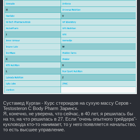
Сустамед Курган - Курс стероидов на сухую массу Серов -
Testosteron C Body Pharm Заринск.
Я, конечно, не уверена, что сейчас, в 40 лет, я решилась бы
на то, на что решилась в 27. Если "очень опытного трейдера"-
кукловода кто-то нанимает, то у него появляется начальство,
то есть высшее управление.