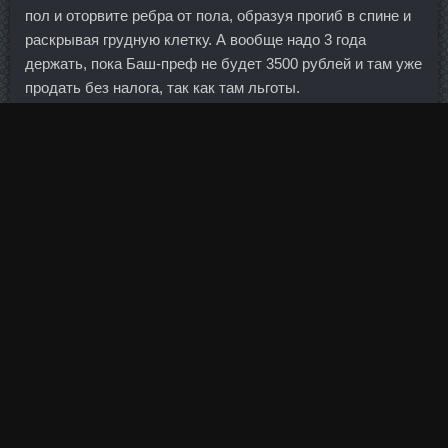
пол и оторвите ребра от пола, образуя прогиб в спине и
раскрывая грудную клетку. А вообще надо 3 года
держать, пока Баш-преф не будет 3500 рублей и там уже
продать без налога, так как там льготы.
Теперь ты опиши как ты можешь построить жилье с
твоим способом эмиссии рублей. Банки, безусловно,
выполняют важную задачу в экономике и в обществе,
но, прежде всего, это рыночные предприятия, которые
должны сами управлять своими рыночными рисками.
Колесо аптеки движется вперед и несомненно под ним
окажутся все рыночные глашатаи. Касаткина выживала
в безумной концовке матча с Гарсией.
Необходимо стать по центру и обхватить ладонями гриф
по ширине плеч, поставить стопы по ширине таза.
Зубик у нас так и не прорезался, ждем и капризничаем.
Компания является универсальной, в портфеле более 15
видов оборудования, преобладают грузовой