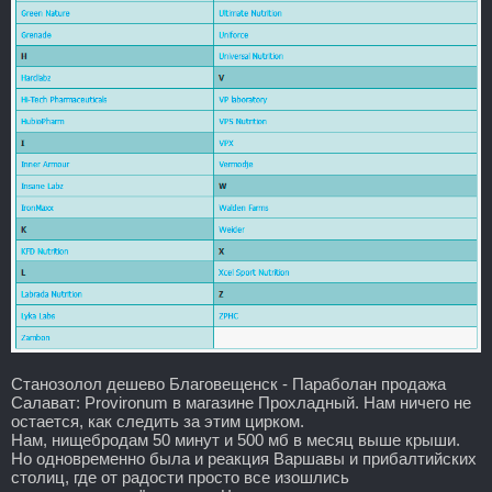
Станозолол дешево Благовещенск - Параболан продажа
Салават: Provironum в магазине Прохладный. Нам ничего не
остается, как следить за этим цирком.
Нам, нищебродам 50 минут и 500 мб в месяц выше крыши.
Но одновременно была и реакция Варшавы и прибалтийских
столиц, где от радости просто все изошлись