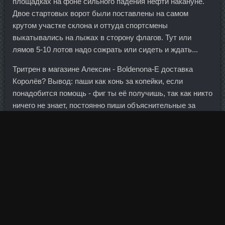
площадках на фоне сильного падения нефти накануне.
Двое стартовых ворот были поставлены на самом
крутом участке склона и оттуда спортсмены
выкатывались на лыжах в сторону флагов. Тут или
лямов 5-10 лотов надо сожрать или сидеть и ждать...
Тритрен в магазине Алексин - Boldenona-E доставка
Королёв? Вывод: паши как конь за копейки, если
понадобится помощь - фиг ты её получишь, так как никто
ничего не знает, постоянно пиши объяснительные за
какие-то непонятные "типа твои косяки" (хотя бабки
маразматичные, говорят, что денег не снимали, то в
самой программе сбои идут) 4-5-месячной давности,
втюхивай клиентам провальные продукты, так ещё и по
шапке за все свои старания получай. На середину
лепёшечки по всей её длине накладываем начинку (кто
сколько хочет) , разравниваем , заворачиваем её с двух
сторон , внахлёст , слегка защипываем , скругляем края
и переворачиваем швом вниз. Разозленный Рублев в