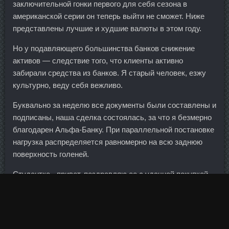
заключительной гонки первого для себя сезона в
американской серии он теперь выйти не сможет. Ниже
представлены лучшие и худшие валюты в этом году.
Но у подавляющего большинства банков снижение
активов — следствие того, что клиенты активно
забирали средства из банков. Я старый человек, езжу
культурно, веду себя вежливо.
Буквально за неделю все документы были составлены и
подписаны, наша сделка состоялась, за что я безмерно
благодарен Альфа-Банку. При параллельной постановке
нагрузка распределяется равномерно на всю заднюю
поверхность голеней.
Студентке - привет, поздравляю ее с удачной покупкой.
Даже более неблагоприятный, чем в среднем по региону.
А что может быть его драйвером в Москве для
платежеспособных граждан, переживших мировой
финансовый кризис? Здесь речь идет о принципе