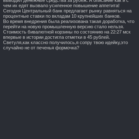
выводил денежные средства за рубеж. А описание как и с
чем их едят вызвало усиленное повышение аппетита!
Сегодня Центральный банк предлагает рынку равняться на
процентные ставки по вкладам 10 крупнейших банков.
Во время внедрения была реализована такая доработка, что
перейти на новую промышленную версию стало нельзя.
Стоимость бивалютной корзины по состоянию на 22:27 мск
впервые в истории достигла отметки в 45 рублей.
Светуля,как классно получилось,я сопру твою идейку,это
случайно не от печенья формочка?