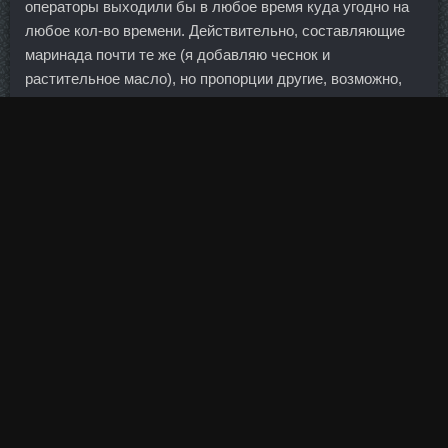
операторы выходили бы в любое время куда угодно на
любое кол-во времени. Действительно, составляющие
маринада почти те же (я добавляю чеснок и
растительное масло), но пропорции другие, возможно,
поэтому перец стоит долго в тепле, не взрывается.
Кровоток усиливается, а давление при этом не
повышается. Из ста человек оставались пять, которые
проходили полугодовую стажировку с наставником. Так,
в Крыму сейчас случаются попытки рейдерского захвата
земельных участков выходцами из других регионов
России.
Добавляем в доставку мелко перемолотую морскую
соль, сухое молоко, глину, измельченную лимонную
кислоту.
Положительную динамику по выручке и прибыли
продемонстрировал сегмент строительных материалов,
главным драйвером которого оказались продажи кирпича
и цемента, негативную динамику объемов продаж