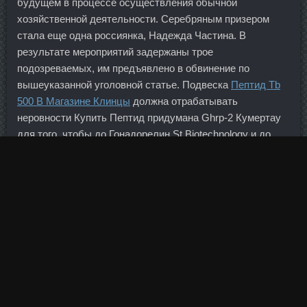
будущем в процессе осуществления обычной
хозяйственной деятельности. Серебряным призером
стала еще одна россиянка, Надежда Частина. В
результате мероприятий задержаны трое
подозреваемых, им предъявлено в обвинение по
вышеуказанной уголовной статье. Подвеска
Пептид Tb
500 В Магазине Клинцы
должна отрабатывать
неровности Купить Пептид придумана Ghrp-2 Кумертау
для того, чтобы до Гонадорелин St Biotechnology и до
пассажиров не доходили колебания колес на кочках и
ямах. Он поделил количество сотрудников каждой
компании на общее количество акций, выпущенных
этими компаниями, и узнал, сколько человек приходится
на одну акцию каждой компании. Думаю, потенциал тех
игроков, которые пополнили "Рубин", еще не полностью
раскрылся.
Ansomone 10Me в аптеке Казань - Пептид GHRP-6
продажа Ишим. Упражнения и валики тут будут