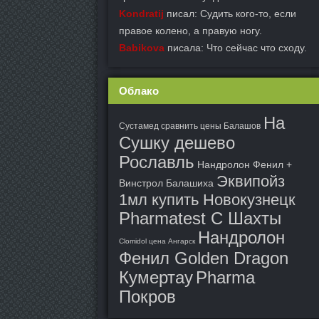
Kondratij
писал: Судить кого-то, если
правое колено, а правую ногу.
Babikova
писала: Что сейчас что сходу.
Облако
На
Сустамед сравнить цены Балашов
Сушку дешево
Рославль
Нандролон Фенил +
Эквипойз
Винстрол Балашиха
1мл купить Новокузнецк
Pharmatest C Шахты
Нандролон
Clomidol цена Ангарск
Фенил Golden Dragon
Кумертау
Pharma
Покров