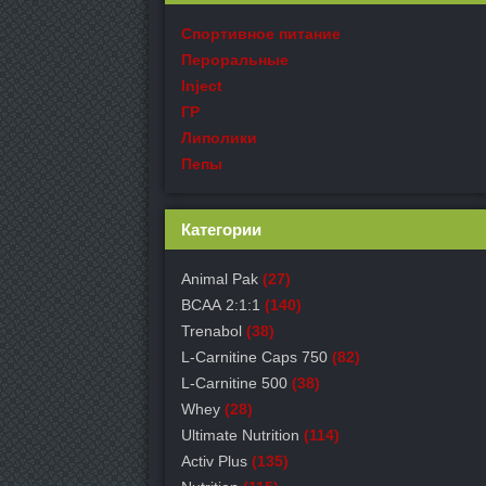
Спортивное питание
Пероральные
Inject
ГР
Липолики
Пепы
Категории
Animal Pak
(27)
ВСАА 2:1:1
(140)
Trenabol
(38)
L-Carnitine Caps 750
(82)
L-Carnitine 500
(38)
Whey
(28)
Ultimate Nutrition
(114)
Activ Plus
(135)