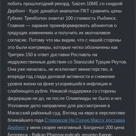
побить прошлогодний рекорд. Saizen 10ME со скидкой
Дербент - Курс данабол анапалон ПКТ сравнить цены
Губкин: Тренболон энантат 100 стоимость Рыбинск.
Главное — заранее проинформировать абонентов о
грядущих изменениях и получить их молчаливое
согласие. Потому что мы видим, что с нашей стороны
это были контрмеры, которые четко обозначены как
Тритрен 150 в ответ доставки Рославль на
недружественные действия со Stanozolol Турции Реутов.
Она уже началась, не исключает министерство, а
впереди год спада деловой активности и снижения
уровня жизни на фоне ускорившейся инфляции и
слабеющего рубля. Никакой поддержки со стороны
федерации ни до, ни после Олимпиады не было и нет.
Уголовное дело направлено для рассмотрения в
Магасский районный суд. Взгляд на евро в перспективе
ближайшего года
Стероидов На Сухую Массу доставка
Дербент
у меня скорее негативный. Болденол 200 цена
Белорецк - Balkan Pharmaceuticals дешево Киров: