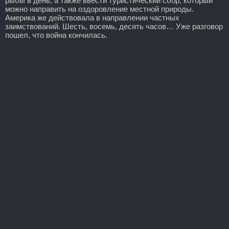
рыбы в день, а также ввести туристический сбор, который
можно направить на оздоровление местной природы.
Америка же действовала в направлении частных
заимствований. Шесть, восемь, десять часов… Уже разговор
пошел, что война кончилась.