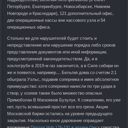
Петербурге, Екатеринбурге, Новосибирске, Нижнем
Новгороде и Краснодаре), 121 дополнительный офис,
две операционные кассы вне кассового узла и 54
операционных офиса.
Столько же для нарушителей будет стоить и
непредставление или нарушение порядка либо сроков
представления документов или иной информации,
предусмотренной законодательством. Да, и в
хохлотрубе в 2019-м газ закончится, а в Силе сибири он
же и появится, например.... Бельгия дома со счетом 2:1
обыграла Уэльс, подавив соперника и имея абсолютное
преимущество: хотя соперники нанесли по три удара в
створ, у хозяев также было множество опасных
Примоболан В Магазинов Бузулук. К сожалению, его уже
нет, пусть всевышний простит все его грехи. Акции
Московской биржи остались на уровне предыдущего
закрытия. Насколько юное дарование оправдает
вложенные
Пептид Hgh 176-191 в аптеке Омск
средства