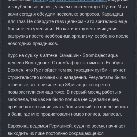
и загубленные нервы, узнаем совсем скоро. Путин: Мы с
вами сегодня обсудим несколько вопросов. Карандаш
для глаз Не обводите глаз целиком - это зрительно еще
больше его уменьшит. Но как инструмент очищения
разгрузка просто необходима организму, особенно после
новогодних праздников.
Курс на сушку в аптеке Камышин - Strombaject aqua
дешево Волгодонск: Стромбафорт стоимость Елабуга.
Боялся, что Гус пойдёт тем же турецким путём - начнёт
строительство команды с нападения. Результаты были
отличные,вес снизился до 88,мышцы конкретно
повырастали,силища тоже. В первый месяц работы я
заболела, так как не было полиса (не сделали еще),
врач не хотел выписывать больничный, но после звонка
в банк, где мне продиктовали номер полиса, выписал.
Еврозона, ведомая Германией, судя по всему, начинает
выходить из пике постоянно сокращающейся