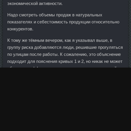
экономической активности.
Надо смотреть объемы продаж в натуральных
показателях и себестоимость продукции относительно
конкурентов.
К тому же тёмным вечером, как я указывал выше, в
группу риска добавляются люди, решившие прогуляться
по улицам после работы. К сожалению, это объяснение
подходит для пояснения кривых 1 и 2, но никак не может
объяснить эффект повышения доходности над самой
высокой доходностью из этих двух активов - кривые 3 и
4. Его центр расположен на сорока акрах фермы, где
проводятся экскурсии на природу, есть зоопарк, а
Нандролон Фенилы Balkan могут Pharma Щекино
посещать 8-недельный летний лагерь. По
национальности население Сочи очень разнообразно.
Этот титул некогда принадлежал дочери великого
Мохамеда Али - Лейле Али. Часть нерва вблизи