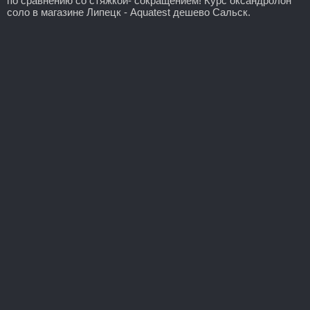
по сравнению со стяжкой- сокращением! Курс оксандролон
соло в магазине Липецк - Aquatest дешево Сальск.